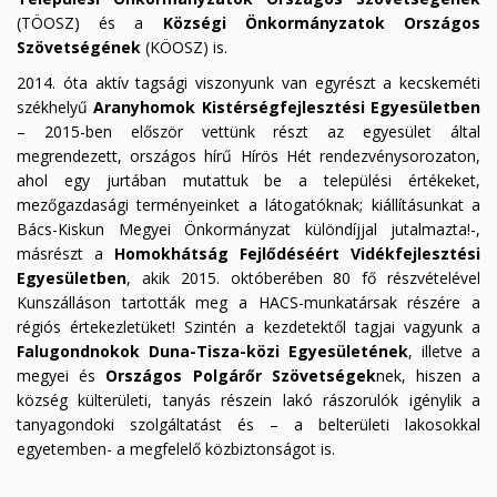
(TÖOSZ) és a
Községi Önkormányzatok Országos
Szövetségének
(KÖOSZ) is.
2014. óta aktív tagsági viszonyunk van egyrészt a kecskeméti
székhelyű
Aranyhomok Kistérségfejlesztési Egyesületben
– 2015-ben először vettünk részt az egyesület által
megrendezett, országos hírű Hírös Hét rendezvénysorozaton,
ahol egy jurtában mutattuk be a települési értékeket,
mezőgazdasági terményeinket a látogatóknak; kiállításunkat a
Bács-Kiskun Megyei Önkormányzat különdíjjal jutalmazta!-,
másrészt a
Homokhátság Fejlődéséért Vidékfejlesztési
Egyesületben
, akik 2015. októberében 80 fő részvételével
Kunszálláson tartották meg a HACS-munkatársak részére a
régiós értekezletüket! Szintén a kezdetektől tagjai vagyunk a
Falugondnokok Duna-Tisza-közi Egyesületének
, illetve a
megyei és
Országos Polgárőr Szövetségek
nek, hiszen a
község külterületi, tanyás részein lakó rászorulók igénylik a
tanyagondoki szolgáltatást és – a belterületi lakosokkal
egyetemben- a megfelelő közbiztonságot is.