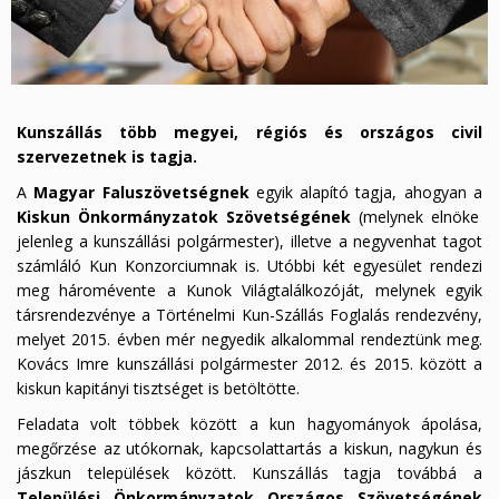
Kunszállás több megyei, régiós és országos civil
szervezetnek is tagja.
A
Magyar Faluszövetségnek
egyik alapító tagja, ahogyan a
Kiskun Önkormányzatok Szövetségének
(melynek elnöke
jelenleg a kunszállási polgármester), illetve a negyvenhat tagot
számláló Kun Konzorciumnak is. Utóbbi két egyesület rendezi
meg háromévente a Kunok Világtalálkozóját, melynek egyik
társrendezvénye a Történelmi Kun-Szállás Foglalás rendezvény,
melyet 2015. évben mér negyedik alkalommal rendeztünk meg.
Kovács Imre kunszállási polgármester 2012. és 2015. között a
kiskun kapitányi tisztséget is betöltötte.
Feladata volt többek között a kun hagyományok ápolása,
megőrzése az utókornak, kapcsolattartás a kiskun, nagykun és
jászkun települések között. Kunszállás tagja továbbá a
Települési Önkormányzatok Országos Szövetségének